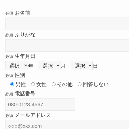
お名前
必須
ふりがな
必須
生年月日
必須
年
月
日
性別
必須
男性
女性
その他
回答しない
電話番号
必須
メールアドレス
必須