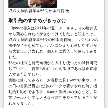
取締役 国内営業本部長 松本龍範 氏
取引先のすすめがきっかけ
「ipadの導入は2011年の夏、アール＆ディの増井氏
から薦められたのがきかっけでした」と語るのは、
取締役 国内営業本部長の松本龍範氏。「パソコンの
操作が苦手な私でも『パソコンよりも使いやすいか
ら大丈夫』と言われ、個人的に購入して使ってみま
した。
弊社の社長も発売当初から入手し使い方の試行研究
していたし、営業活動につかえる用であれば正式導
入する予定でした。
実際に使ってみると、お客様に見せやすい事や、そ
の日の営業品目とは別のデータが要求された時、機
動的対応ができる事、動画の訴求力の強さなど、営
業ツールとしては大きな可能性を持っていることが
わかりました。